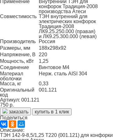
Применение
Внутренний ТЭН для
конфорок Традиция-2008
производства Атеси
Совместимость
ТЭН внутренний для
электрических конфорок
Традиция-2008
ЛК9.25.250.000 (правая)
и ЛК9.25.300.000 (левая)
Производитель
Россия
Размеры, мм
188х298х92
Напряжение, В
220
Мощность, кВт
1,25
Соединение
Винтовое М4
Материал
Нерж. сталь AISI 304
оболочки
Масса, кг
0,33
Оригинальный
001.121
код
Артикул: 001.121
750 р.
заказать
купить в 1 клик
Поделиться
Описание:
ТЭН 142-9-8,5/1,25 Т220 (001.121) для конфорки