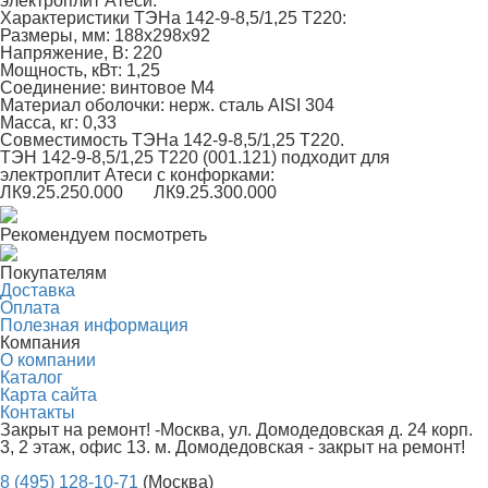
электроплит
Атеси
.
Характеристики
ТЭНа 142-9-8,5/1,25 Т220
:
Размеры, мм:
188х298х92
Напряжение, В:
220
Мощность, кВт:
1,25
Соединение:
винтовое М4
Материал оболочки:
нерж. сталь AISI 304
Масса, кг:
0,33
Совместимость
ТЭНа 142-9-8,5/1,25 Т220.
ТЭН 142-9-8,5/1,25 Т220 (001.121) подходит для
электроплит
Атеси
с конфорками:
ЛК9.25.250.000
ЛК9.25.300.000
Рекомендуем посмотреть
Покупателям
Доставка
Оплата
Полезная информация
Компания
О компании
Каталог
Карта сайта
Контакты
Закрыт на ремонт! -Москва, ул. Домодедовская д. 24 корп.
3, 2 этаж, офис 13. м. Домодедовская - закрыт на ремонт!
8 (495) 128-10-71
(Москва)