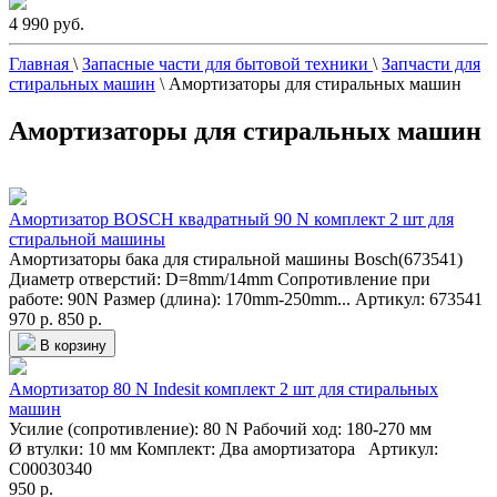
4 990 руб.
Главная
\
Запасные части для бытовой техники
\
Запчасти для
стиральных машин
\
Амортизаторы для стиральных машин
Амортизаторы для стиральных машин
Амортизатор BOSCH квадратный 90 N комплект 2 шт для
стиральной машины
Амортизаторы бака для стиральной машины Bosch(673541)
Диаметр отверстий: D=8mm/14mm Сопротивление при
работе: 90N Размер (длина): 170mm-250mm...
Артикул: 673541
970 р.
850 р.
В корзину
Амортизатор 80 N Indesit комплект 2 шт для стиральных
машин
Усилие (сопротивление): 80 N Рабочий ход: 180-270 мм
Ø втулки: 10 мм Комплект: Два амортизатора
Артикул:
C00030340
950 р.