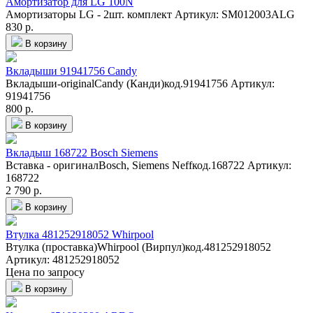
Амортизатор для LG 100N
Амортизаторы LG - 2шт. комплект
Артикул: SM012003ALG
830 р.
В корзину
Вкладыши 91941756 Candy
Вкладыши-originalCandy (Канди)код.91941756
Артикул:
91941756
800 р.
В корзину
Вкладыш 168722 Bosch Siemens
Вставка - оригиналBosch, Siemens Neffкод.168722
Артикул:
168722
2 790 р.
В корзину
Втулка 481252918052 Whirpool
Втулка (проставка)Whirpool (Вирпул)код.481252918052
Артикул: 481252918052
Цена по запросу
В корзину