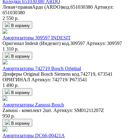
Колодки 651030380 ARDO
Левая+праваяАрдо (ARDO)код.651030380
Артикул:
651030380
2 550 р.
В корзину
Амортизаторы 309597 INDESIT
Оригинал Indesit (Индезит) код.309597
Артикул: 309597
1 310 р.
В корзину
Амортизаторы 742719 Bosch Original
Денферы Original Bosch Siemens код.742719, 673541
ОРИГИНАЛ
Артикул: 742719/ Р673541
1 490 р.
В корзину
Амортизаторы Zanussi,Bosch
Zanussi - комплект 2шт.
Артикул: SM01211207Z
950 р.
В корзину
Амортизаторы DC66-00421A