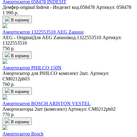
Амортизатор 058478 INDESIT
Демфер-original Indesit - Индезит код.058478
Артикул: 058478
1 990 р.
В корзину
Амортизатор 1322553510 AEG Zanussi
AEG - OriginalДля AEG Zanussiкод.1322553510
Артикул:
1322553510
750 р.
В корзину
Амортизатор PHILCO 150N
Амортизатор для PHILCO комплект 2шт.
Артикул:
CM0212ph03
760 р.
В корзину
Амортизатор BOSCH ARISTON VESTEL
Амортизаторы 2шт (комплект)
Артикул: CM0212ph02
770 р.
В корзину
Амортизатор Bosch