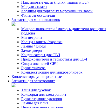
Пластиковые части (полки, ящики и др.)
Модули / платы
Корзины для торговых морозильных ларей
Фильтры осушители
Запчасти для микроволновок
Микровыключатели / моторы/ двигатели вращения
поддона
Магнетроны
Кольца / винты / тарелки
Лампы / диоды
Замки двери
Конденсаторы для СВЧ
Предохранители и термостаты для СВЧ
Слюда для печей СВЧ
Ручки таймера
Комплектующие для микроволновок
Конденсаторы универсальные
Запчасти для электроплит
Тэны для духовок
Конфорки для электроплит
Ручки терморегуляторов
Лампы для плит
Переключатели конфорок