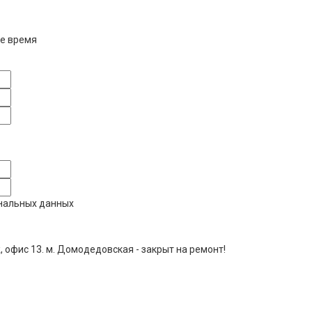
е время
ональных данных
ж, офис 13. м. Домодедовская - закрыт на ремонт!