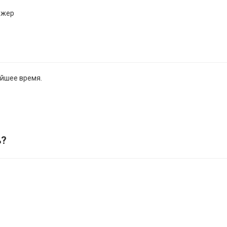
джер
айшее время.
ь
?