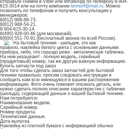
отправьте снимок в Viber или WhatsApp по телефону 8-904-
615-3014 или на почту компании
termorf@mail.ru
. Можно
позвонить по телефонам и получить консультацию у
менеджеров:
8(812) 988-88-73.
8(812) 988-54-21.
8-904-615-30-14.
8(495) 928-00-46 (для москвичей).
8(800) 551-70-91 (бесплатный звонок по всей России).
На бытовой технике - шильдик, это как
правило, наклейка белого цвета с основными данными
прибора, либо, что гораздо реже - металическая табличка.
На нем указывают - полную модель, серийный
(продуктовый) номер, так же другую важную информацию.
Купить запчасти под заказ
Для того чтобы сделать заказ запчастей для бытовой
техники правильно, просим следовать инструкции и
сообщить нам всю имеющуюся в вашем распоряжении
информацию. Фото очень поможет опознать деталь, или
нужно сделать полное описание характеристик с таблички
(шильда), содержащей данные о вашей бытовой технике.
Нам потребуется:
Наименование модели.
Серийный номер.
Номер продукта.
Технические данные.
Дата выпуска.
Наклейка из плотной бумаги с информацией обычно