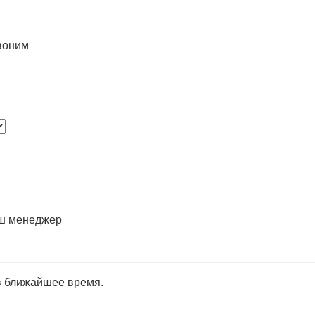
воним
аш менеджер
в ближайшее время.