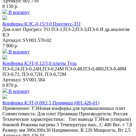
Артикул: 001.759
8 150 р.
В корзину
Конфорка КЭС-0,15/3,0 Прогресс-ТО
Для плит Прогресс ТО ПЭ-1;ПЭ-2;ПЭ-3;ПЭ-6 И др.аналогов
КЭ
Артикул: SV001.570-02
7 900 р.
В корзину
Конфорка КЭТ-0,12/3,0 плиты Тула
ПЭ-0,24,ПЭ-0,24Н,ПЭ-0,24М ПЭ-0,48,ПЭ-0,48Н,ПЭ-0,48М
ПЭ-0,72, ПЭ-0,72Н, ПЭ-0,72М
Артикул: SV001.584
6 870 р.
В корзину
Конфорка КЭТ-0,09/2,5 Проммаш (001.426-01)
Применение: ТЭНовая конфорка для промышленных плит
Совместимость: Для плит Проммаш Производитель: Россия
Технические характеристики: Тип вывода ТЭНов (спирали)
боковой Режимы нагрева 3 Температура max., C 400 Вес, г 7,8
Размер, мм 300х300х30 Напряжение, В 220 Мощность, Вт 2,5
Артикул: 001.426-01