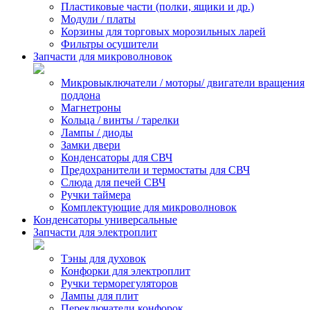
Пластиковые части (полки, ящики и др.)
Модули / платы
Корзины для торговых морозильных ларей
Фильтры осушители
Запчасти для микроволновок
Микровыключатели / моторы/ двигатели вращения
поддона
Магнетроны
Кольца / винты / тарелки
Лампы / диоды
Замки двери
Конденсаторы для СВЧ
Предохранители и термостаты для СВЧ
Слюда для печей СВЧ
Ручки таймера
Комплектующие для микроволновок
Конденсаторы универсальные
Запчасти для электроплит
Тэны для духовок
Конфорки для электроплит
Ручки терморегуляторов
Лампы для плит
Переключатели конфорок