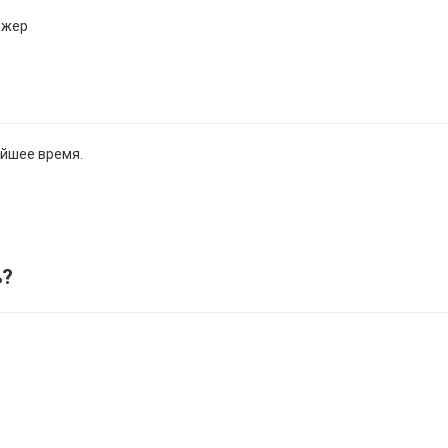
джер
айшее время.
ь
?