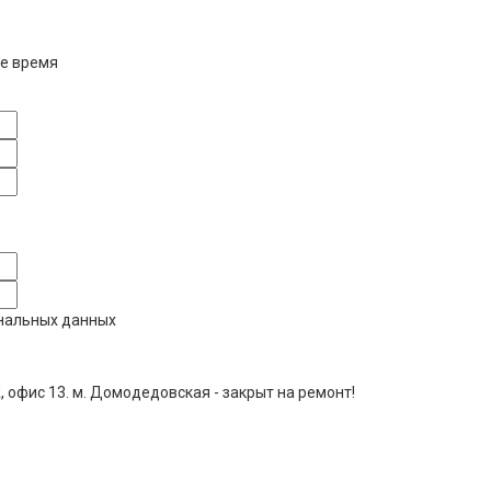
е время
ональных данных
ж, офис 13. м. Домодедовская - закрыт на ремонт!