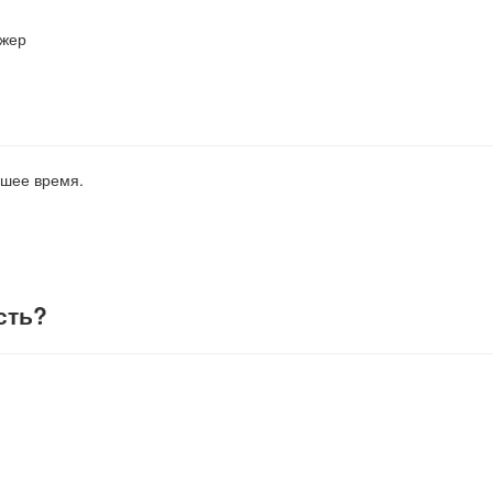
джер
йшее время.
сть
?