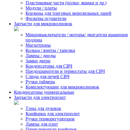
Пластиковые части (полки, ящики и др.)
Модули / платы
Корзины для торговых морозильных ларей
Фильтры осушители
Запчасти для микроволновок
Микровыключатели / моторы/ двигатели вращения
поддона
Магнетроны
Кольца / винты / тарелки
Лампы / диоды
Замки двери
Конденсаторы для СВЧ
Предохранители и термостаты для СВЧ
Слюда для печей СВЧ
Ручки таймера
Комплектующие для микроволновок
Конденсаторы универсальные
Запчасти для электроплит
Тэны для духовок
Конфорки для электроплит
Ручки терморегуляторов
Лампы для плит
Переключатели конфорок