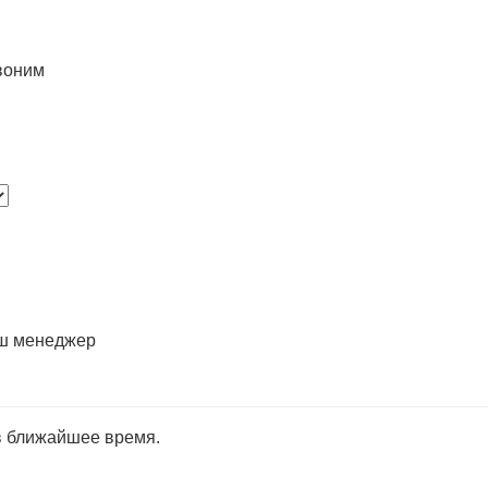
воним
аш менеджер
в ближайшее время.