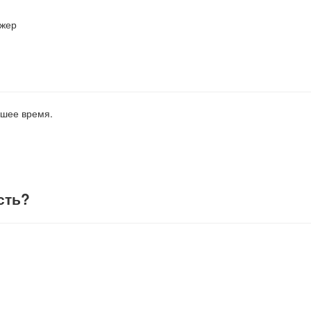
джер
йшее время.
сть
?