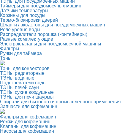
ТЭНы для посудомоечных машин
Таймеры для посудомоечных машин
Датчики температуры
Корзины для посуды
Термо-блокировки дверей
Шланги / аквастопы для посудомоечных машин
Реле уровня воды
Распределители порошка (контейнеры)
Разные комплектующие
Электроклапаны для посудомоечной машины
Фильтры
Ручки для таймера
Тэны
Тэны для конвекторов
ТЭНы радиаторные
ТЭНы водяные
Подогреватели воды
ТЭНы печей саун
ТЭНы сухие воздушные
ТЭНы для печи шаурмы
Спирали для бытового и промышленного применения
Запчасти для кофемашин
Фильтры для кофемашин
Рожки для кофемашин
Клапаны для кофемашин
Насосы для кофемашин