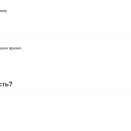
джер
йшее время.
сть
?