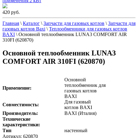
применения 2 кВт
420 руб.
Главная
\
Каталог
\
Запчасти для газовых котлов
\
Запчасти для
газовых котлов Baxi
\
Теплообменники для газовых котлов
BAXI
\
Основной теплообменник LUNA3 COMFORT AIR
310FI (620870)
Основной теплообменник LUNA3
COMFORT AIR 310FI (620870)
Основной
теплообменник для
Применение:
газовых котлов
BAXI
Для газовый
Совместимость:
котлов BAXI
Производитель:
BAXI (Италия)
Технические
характеристики:
Тип
настенный
Артикул: 620870