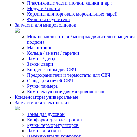
Пластиковые части (полки, ящики и др.)
Модули / платы
Корзины для торговых морозильных ларей
Фильтры осушители
Запчасти для микроволновок
Микровыключатели / моторы/ двигатели вращения
поддона
Магнетроны
Кольца / винты / тарелки
Лампы / диоды
Замки двери
Конденсаторы для СВЧ
Предохранители и термостаты для СВЧ
Слюда для печей СВЧ
Ручки таймера
Комплектующие для микроволновок
Конденсаторы универсальные
Запчасти для электроплит
Тэны для духовок
Конфорки для электроплит
Ручки терморегуляторов
Лампы для плит
Переключатели конфорок