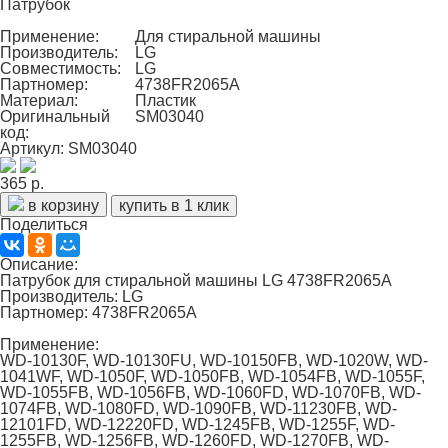
Патрубок
Применение:
Для стиральной машины
Производитель:
LG
Совместимость:
LG
Партномер:
4738FR2065A
Материал:
Пластик
Оригинальный
SM03040
код:
Артикул: SM03040
365 р.
в корзину
купить в 1 клик
Поделиться
Описание:
Патрубок для стиральной машины LG 4738FR2065A
Производитель: LG
Партномер: 4738FR2065A
Применение:
WD-10130F, WD-10130FU, WD-10150FB, WD-1020W, WD-
1041WF, WD-1050F, WD-1050FB, WD-1054FB, WD-1055F,
WD-1055FB, WD-1056FB, WD-1060FD, WD-1070FB, WD-
1074FB, WD-1080FD, WD-1090FB, WD-11230FB, WD-
12101FD, WD-12220FD, WD-1245FB, WD-1255F, WD-
1255FB, WD-1256FB, WD-1260FD, WD-1270FB, WD-