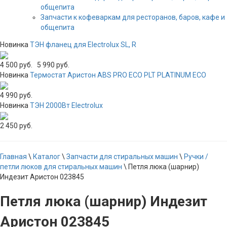
общепита
Запчасти к кофеваркам для ресторанов, баров, кафе и
общепита
Новинка
ТЭН фланец для Electrolux SL, R
4 500 руб.
5 990 руб.
Новинка
Термостат Аристон ABS PRO ECO PLT PLATINUM ECO
4 990 руб.
Новинка
ТЭН 2000Вт Electrolux
2 450 руб.
Главная
\
Каталог
\
Запчасти для стиральных машин
\
Ручки /
петли люков для стиральных машин
\
Петля люка (шарнир)
Индезит Аристон 023845
Петля люка (шарнир) Индезит
Аристон 023845