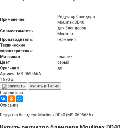
Редуктор блендера
Применение:
Moulinex DD40
для блендеров
Совместимость:
Moulinex
Производитель:
Германия
Технические
характеристики:
Материал
пластик
Цвет
серый
Оригинал
да
Артикул: MS-069565A
1 890 р.
заказать
купить в 1 клик
Поделиться
Описание:
Редуктор блендера Moulinex DD40 (MS-069565A)
Купить редуктор блендера Moulinex DD40