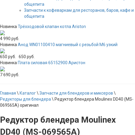
общепита
Запчасти к кофеваркам для ресторанов, баров, кафе и
общепита
Новинка
Трёхходовой клапан котла Ariston
4 990 руб.
Новинка
Анод WN01100410 магниевый с резьбой М6 узкий
650 руб.
650 руб.
Новинка
Плата силовая 65152900 Аристон
7 690 руб.
Главная
\
Каталог
\
Запчасти для блендеров и миксеров
\
Редукторы для блендера
\
Редуктор блендера Moulinex DD40 (MS-
069565A) оригинал
Редуктор блендера Moulinex
DD40 (MS-069565A)