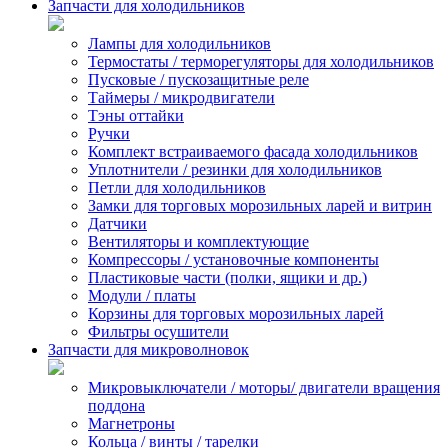
Запчасти для холодильников
Лампы для холодильников
Термостаты / терморегуляторы для холодильников
Пусковые / пускозащитные реле
Таймеры / микродвигатели
Тэны оттайки
Ручки
Комплект встраиваемого фасада холодильников
Уплотнители / резинки для холодильников
Петли для холодильников
Замки для торговых морозильных ларей и витрин
Датчики
Вентиляторы и комплектующие
Компрессоры / установочные компоненты
Пластиковые части (полки, ящики и др.)
Модули / платы
Корзины для торговых морозильных ларей
Фильтры осушители
Запчасти для микроволновок
Микровыключатели / моторы/ двигатели вращения
поддона
Магнетроны
Кольца / винты / тарелки