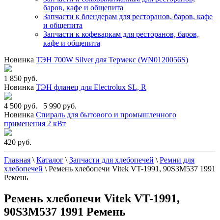
баров, кафе и общепита
Запчасти к блендерам для ресторанов, баров, кафе
и общепита
Запчасти к кофеваркам для ресторанов, баров,
кафе и общепита
Новинка
ТЭН 700W Silver для Термекс (WN0120056S)
1 850 руб.
Новинка
ТЭН фланец для Electrolux SL, R
4 500 руб.
5 990 руб.
Новинка
Спираль для бытового и промышленного
применения 2 кВт
420 руб.
Главная
\
Каталог
\
Запчасти для хлебопечей
\
Ремни для
хлебопечей
\
Ремень хлебопечи Vitek VT-1991, 90S3M537 1991
Ремень
Ремень хлебопечи Vitek VT-1991,
90S3M537 1991 Ремень