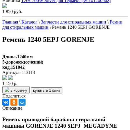
Новинка
ТЭН 700W Silver для Термекс (WN0120056S)
1 850 руб.
Главная
\
Каталог
\
Запчасти для стиральных машин
\
Ремни
для стиральных машин
\
Ремень 1240 5EPJ GORENJE
Ремень 1240 5EPJ GORENJE
Длина-1240мм
5-дорожек(сечений)
код.151042
Артикул: 113113
1 150 р.
в корзину
купить в 1 клик
Поделиться
Описание:
Ремень приводной барабана стиральной
машины GORENJE 1240 5EPJ MEGADYNE