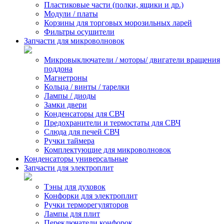
Пластиковые части (полки, ящики и др.)
Модули / платы
Корзины для торговых морозильных ларей
Фильтры осушители
Запчасти для микроволновок
Микровыключатели / моторы/ двигатели вращения
поддона
Магнетроны
Кольца / винты / тарелки
Лампы / диоды
Замки двери
Конденсаторы для СВЧ
Предохранители и термостаты для СВЧ
Слюда для печей СВЧ
Ручки таймера
Комплектующие для микроволновок
Конденсаторы универсальные
Запчасти для электроплит
Тэны для духовок
Конфорки для электроплит
Ручки терморегуляторов
Лампы для плит
Переключатели конфорок