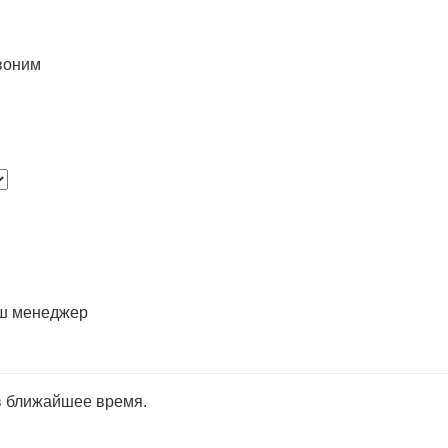
воним
аш менеджер
в ближайшее время.