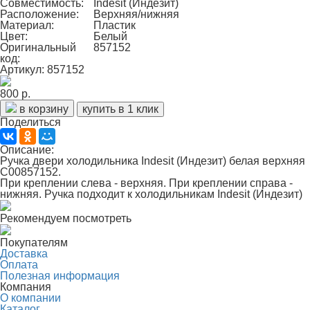
Совместимость:
Indesit (Индезит)
Расположение:
Верхняя/нижняя
Материал:
Пластик
Цвет:
Белый
Оригинальный
857152
код:
Артикул: 857152
800 р.
в корзину
купить в 1 клик
Поделиться
Описание:
Ручка двери холодильника Indesit (Индезит) белая верхняя
C00857152.
При креплении слева - верхняя. При креплении справа -
нижняя. Ручка подходит к холодильникам Indesit (Индезит)
Рекомендуем посмотреть
Покупателям
Доставка
Оплата
Полезная информация
Компания
О компании
Каталог