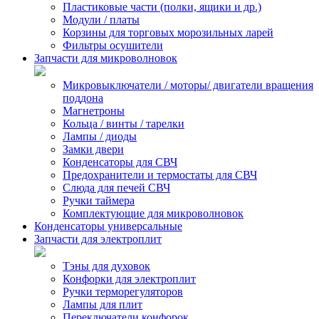
Пластиковые части (полки, ящики и др.)
Модули / платы
Корзины для торговых морозильных ларей
Фильтры осушители
Запчасти для микроволновок
Микровыключатели / моторы/ двигатели вращения
поддона
Магнетроны
Кольца / винты / тарелки
Лампы / диоды
Замки двери
Конденсаторы для СВЧ
Предохранители и термостаты для СВЧ
Слюда для печей СВЧ
Ручки таймера
Комплектующие для микроволновок
Конденсаторы универсальные
Запчасти для электроплит
Тэны для духовок
Конфорки для электроплит
Ручки терморегуляторов
Лампы для плит
Переключатели конфорок