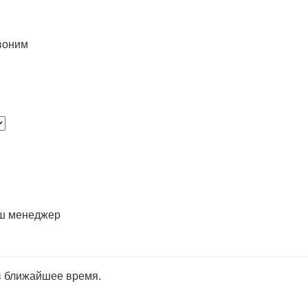
воним
аш менеджер
в ближайшее время.