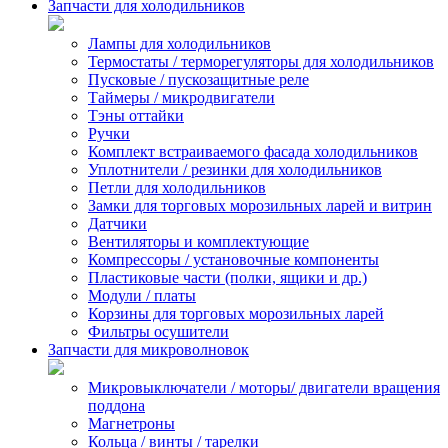
Запчасти для холодильников
Лампы для холодильников
Термостаты / терморегуляторы для холодильников
Пусковые / пускозащитные реле
Таймеры / микродвигатели
Тэны оттайки
Ручки
Комплект встраиваемого фасада холодильников
Уплотнители / резинки для холодильников
Петли для холодильников
Замки для торговых морозильных ларей и витрин
Датчики
Вентиляторы и комплектующие
Компрессоры / установочные компоненты
Пластиковые части (полки, ящики и др.)
Модули / платы
Корзины для торговых морозильных ларей
Фильтры осушители
Запчасти для микроволновок
Микровыключатели / моторы/ двигатели вращения
поддона
Магнетроны
Кольца / винты / тарелки