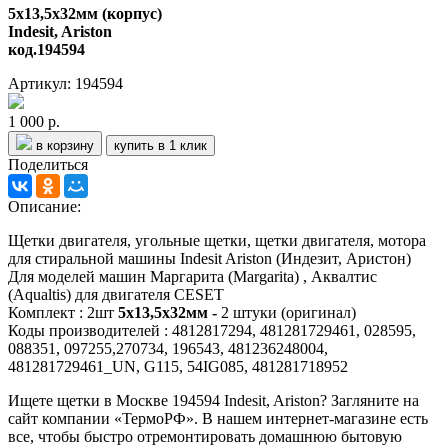
5х13,5х32мм (корпус)
Indesit, Ariston
код.194594
Артикул: 194594
1 000 р.
в корзину
купить в 1 клик
Поделиться
Описание:
Щетки двигателя, угольные щетки, щетки двигателя, мотора
для стиральной машины Indesit Ariston (Индезит, Аристон)
Для моделей машин Маргарита (Margarita) , Аквалтис
(Aqualtis) для двигателя CESET
Комплект : 2шт
5х13,5х32мм -
2 штуки (оригинал)
Коды производителей : 4812817294, 481281729461, 028595,
088351, 097255,270734, 196543, 481236248004,
481281729461_UN, G115, 54IG085, 481281718952
Ищете щетки в Москве 194594 Indesit, Ariston? Загляните на
сайт компании «ТермоРФ». В нашем интернет-магазине есть
все, чтобы быстро отремонтировать домашнюю бытовую