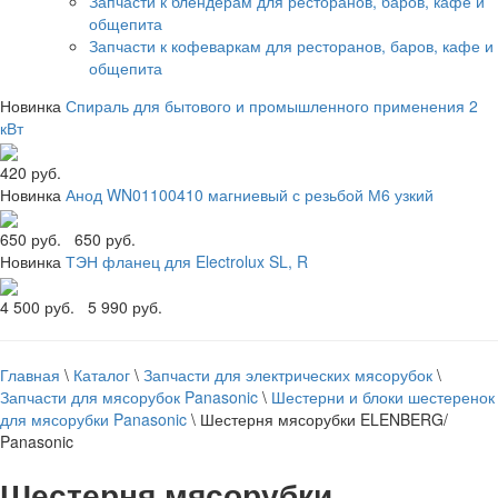
Запчасти к блендерам для ресторанов, баров, кафе и
общепита
Запчасти к кофеваркам для ресторанов, баров, кафе и
общепита
Новинка
Спираль для бытового и промышленного применения 2
кВт
420 руб.
Новинка
Анод WN01100410 магниевый с резьбой М6 узкий
650 руб.
650 руб.
Новинка
ТЭН фланец для Electrolux SL, R
4 500 руб.
5 990 руб.
Главная
\
Каталог
\
Запчасти для электрических мясорубок
\
Запчасти для мясорубок Panasonic
\
Шестерни и блоки шестеренок
для мясорубки Panasonic
\
Шестерня мясорубки ELENBERG/
Panasonic
Шестерня мясорубки