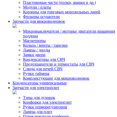
Пластиковые части (полки, ящики и др.)
Модули / платы
Корзины для торговых морозильных ларей
Фильтры осушители
Запчасти для микроволновок
Микровыключатели / моторы/ двигатели вращения
поддона
Магнетроны
Кольца / винты / тарелки
Лампы / диоды
Замки двери
Конденсаторы для СВЧ
Предохранители и термостаты для СВЧ
Слюда для печей СВЧ
Ручки таймера
Комплектующие для микроволновок
Конденсаторы универсальные
Запчасти для электроплит
Тэны для духовок
Конфорки для электроплит
Ручки терморегуляторов
Лампы для плит
Переключатели конфорок