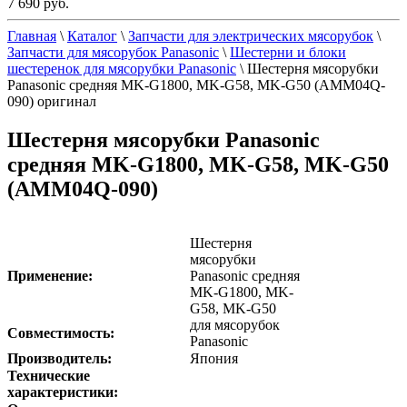
7 690 руб.
Главная
\
Каталог
\
Запчасти для электрических мясорубок
\
Запчасти для мясорубок Panasonic
\
Шестерни и блоки
шестеренок для мясорубки Panasonic
\
Шестерня мясорубки
Panasonic средняя MK-G1800, MK-G58, MK-G50 (AMM04Q-
090) оригинал
Шестерня мясорубки Panasonic
средняя MK-G1800, MK-G58, MK-G50
(AMM04Q-090)
Шестерня
мясорубки
Применение:
Panasonic средняя
MK-G1800, MK-
G58, MK-G50
для мясорубок
Совместимость:
Panasonic
Производитель:
Япония
Технические
характеристики: