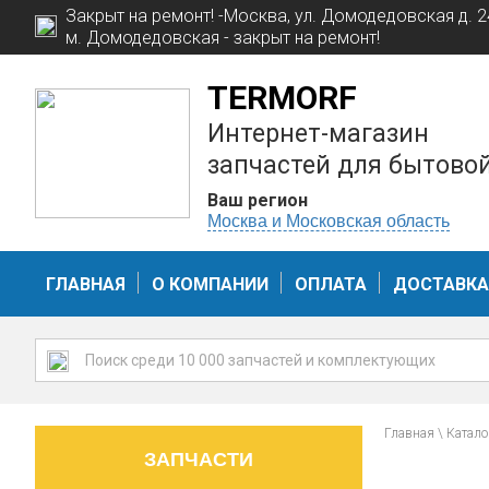
Закрыт на ремонт! -Москва, ул. Домодедовская д. 24
м. Домодедовская - закрыт на ремонт!
TERMORF
Интернет-магазин
запчастей для бытово
Ваш регион
Москва и Московская область
ГЛАВНАЯ
О КОМПАНИИ
ОПЛАТА
ДОСТАВКА
Главная
\
Катало
ЗАПЧАСТИ