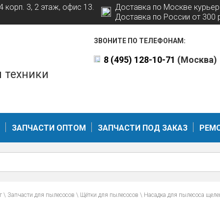
 корп. 3, 2 этаж, офис 13.
Доставка по Москве курьер
Доставка по России от 300 
ЗВОНИТЕ ПО ТЕЛЕФОНАМ:
8 (495) 128-10-71
(Москва)
й техники
ЗАПЧАСТИ ОПТОМ
ЗАПЧАСТИ ПОД ЗАКАЗ
РЕМО
г
\
Запчасти для пылесосов
\
Щётки для пылесосов
\
Насадка для пылесоса щеле