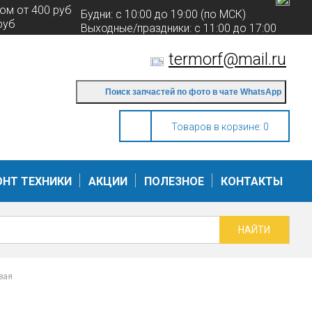
ом от 400 руб
Будни: с 10:00 до 19:00 (по МСК)
руб
Выходные/праздники: с 11:00 до 17:00
(по МСК)
termorf@mail.ru
Поиск запчастей по фото в чате WhatsApp
Товаров в корзине:
0
НТ ТЕХНИКИ
АКЦИИ
ПОЛЕЗНОЕ
КОНТАКТЫ
вая