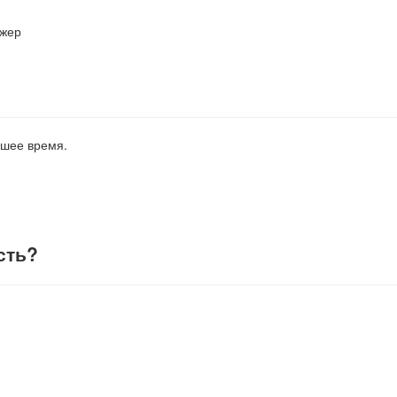
джер
йшее время.
сть
?