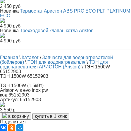
2 450 руб.
Новинка
Термостат Аристон ABS PRO ECO PLT PLATINUM
ECO
4 990 руб.
Новинка
Трёхходовой клапан котла Ariston
4 990 руб.
Главная
\
Каталог
\
Запчасти для водонагревателей
(бойлеров)
\
ТЭН для водонагревателя
\
ТЭН для
водонагревателя АРИСТОН (Ariston)
\
ТЭН 1500W
65152903
ТЭН 1500W 65152903
ТЭН 1500W (1.5кВт)
Ariston-vls evo inox pw
код.65152903
Артикул: 65152903
3 550 р.
в корзину
купить в 1 клик
Поделиться