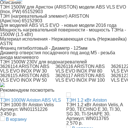
Описание:
ТЭН 1500W для Аристон (ARISTON) модели ABS VLS EVO
(Inox, PW) 65152903
ТЭН (нагревательный элемент) ARISTON
(Аристон) 65152903
Для моделей ABS VLS EVO - новые модели 2016 года
Мощность нагревательной поверхности - мощность ТЭНа -
1500W (1.5 кВт)
Материал исполнения - Нержавеющая сталь (Нержавейка)
ASTN
Фланец пятиболтовый - Диаметр - 125мм
Диаметр отверстия посадочного под анод М5 - резьба
анода магниевого
ТЭН 1500W 230V для водонагревателей
3626114 ARISTON ABS
3626116 ARISTON ABS
362612
VLS EVO INOX PW 30
VLS EVO INOX PW 80
VLS EV
3626115 ARISTON ABS
3626117 ARISTON ABS
362612
VLS EVO INOX PW 50
VLS EVO INOX PW 100
VLS EV
Рекомендуем посмотреть
ТЭН 1000W Ariston ABS VLS
ТЭН 1.2 кВт Ariston
ТЭН 1000 Вт Ariston Velis
ТЭН 1.2 кВт Ariston Velis, A
Артикул: WN01151226
P30, TECHNO E 30, TI 30,
3 450 р.
SG 30, TI-SHAPE 30.
Артикул: WN013765
В корзину
2 570 р.