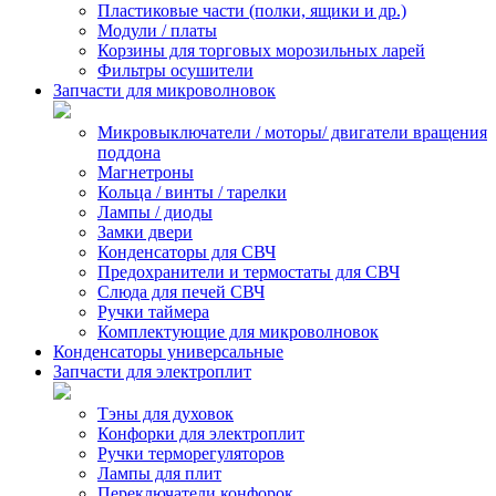
Пластиковые части (полки, ящики и др.)
Модули / платы
Корзины для торговых морозильных ларей
Фильтры осушители
Запчасти для микроволновок
Микровыключатели / моторы/ двигатели вращения
поддона
Магнетроны
Кольца / винты / тарелки
Лампы / диоды
Замки двери
Конденсаторы для СВЧ
Предохранители и термостаты для СВЧ
Слюда для печей СВЧ
Ручки таймера
Комплектующие для микроволновок
Конденсаторы универсальные
Запчасти для электроплит
Тэны для духовок
Конфорки для электроплит
Ручки терморегуляторов
Лампы для плит
Переключатели конфорок