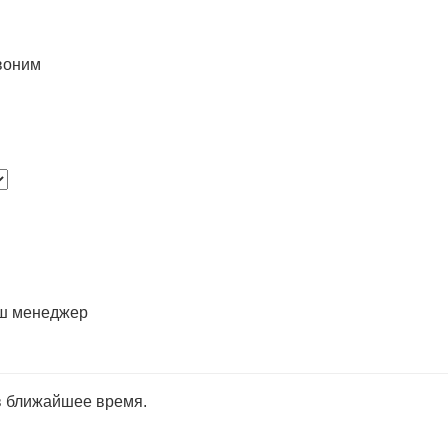
воним
аш менеджер
в ближайшее время.