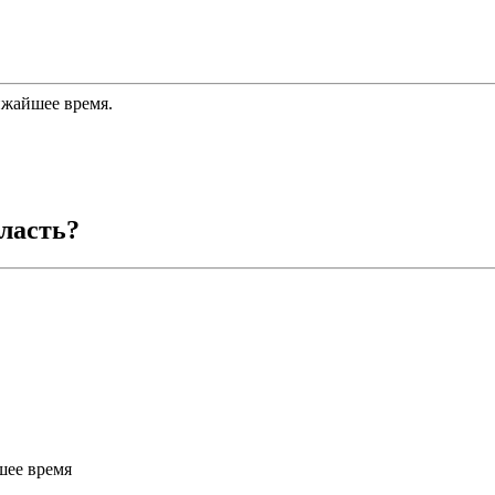
ижайшее время.
ласть
?
шее время