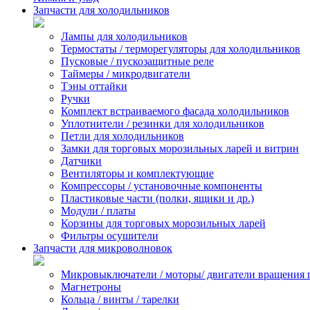
Запчасти для холодильников
Лампы для холодильников
Термостаты / терморегуляторы для холодильников
Пусковые / пускозащитные реле
Таймеры / микродвигатели
Тэны оттайки
Ручки
Комплект встраиваемого фасада холодильников
Уплотнители / резинки для холодильников
Петли для холодильников
Замки для торговых морозильных ларей и витрин
Датчики
Вентиляторы и комплектующие
Компрессоры / установочные компоненты
Пластиковые части (полки, ящики и др.)
Модули / платы
Корзины для торговых морозильных ларей
Фильтры осушители
Запчасти для микроволновок
Микровыключатели / моторы/ двигатели вращения 
Магнетроны
Кольца / винты / тарелки