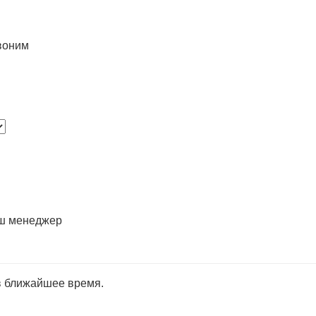
воним
аш менеджер
в ближайшее время.