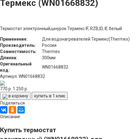
Термекс (WN01668832)
Термостат электронный,шнурок Термекс IF, RZB,ID, IE белый
Применение:
Для водонагревателей Термекс(Thermex)
Производитель:
Россия
Совместимость:
Thermex
Длинна:
300мм
Оригинальный
WN01668832
код:
Артикул: WN01668832
770 р.
1 250 р.
в корзину
купить в 1 клик
Поделиться
Описание:
Купить термостат