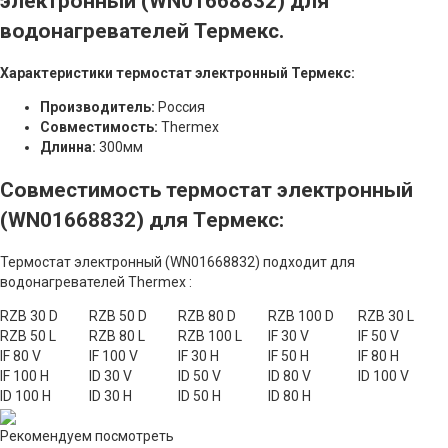
электронный (WN01668832) для
водонагревателей Термекс.
Характеристики термостат электронный Термекс:
Производитель:
Россия
Совместимость:
Thermex
Длинна:
300мм
Совместимость термостат электронный
(WN01668832) для Tермекс:
Термостат электронный (WN01668832) подходит для
водонагревателей Thermex :
RZB 30 D
RZB 50 D
RZB 80 D
RZB 100 D
RZB 30 L
RZB 50 L
RZB 80 L
RZB 100 L
IF 30 V
IF 50 V
IF 80 V
IF 100 V
IF 30 Н
IF 50 Н
IF 80 Н
IF 100 H
ID 30 V
ID 50 V
ID 80 V
ID 100 V
ID 100 H
ID 30 Н
ID 50 Н
ID 80 Н
Рекомендуем посмотреть