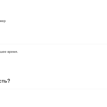
джер
йшее время.
сть
?