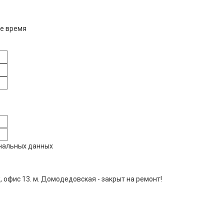
е время
ональных данных
ж, офис 13. м. Домодедовская - закрыт на ремонт!