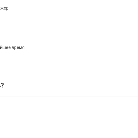
джер
айшее время.
ь
?