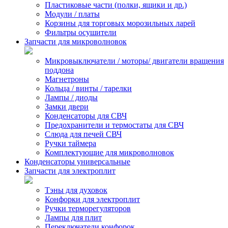
Пластиковые части (полки, ящики и др.)
Модули / платы
Корзины для торговых морозильных ларей
Фильтры осушители
Запчасти для микроволновок
Микровыключатели / моторы/ двигатели вращения
поддона
Магнетроны
Кольца / винты / тарелки
Лампы / диоды
Замки двери
Конденсаторы для СВЧ
Предохранители и термостаты для СВЧ
Слюда для печей СВЧ
Ручки таймера
Комплектующие для микроволновок
Конденсаторы универсальные
Запчасти для электроплит
Тэны для духовок
Конфорки для электроплит
Ручки терморегуляторов
Лампы для плит
Переключатели конфорок