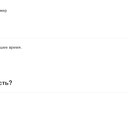
джер
йшее время.
сть
?