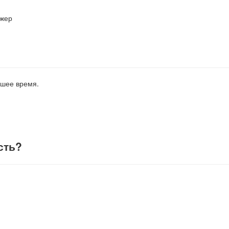
джер
йшее время.
сть
?