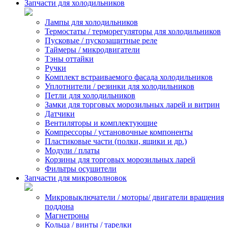
Запчасти для холодильников
Лампы для холодильников
Термостаты / терморегуляторы для холодильников
Пусковые / пускозащитные реле
Таймеры / микродвигатели
Тэны оттайки
Ручки
Комплект встраиваемого фасада холодильников
Уплотнители / резинки для холодильников
Петли для холодильников
Замки для торговых морозильных ларей и витрин
Датчики
Вентиляторы и комплектующие
Компрессоры / установочные компоненты
Пластиковые части (полки, ящики и др.)
Модули / платы
Корзины для торговых морозильных ларей
Фильтры осушители
Запчасти для микроволновок
Микровыключатели / моторы/ двигатели вращения
поддона
Магнетроны
Кольца / винты / тарелки