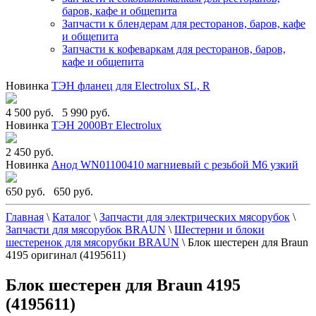
баров, кафе и общепита
Запчасти к блендерам для ресторанов, баров, кафе
и общепита
Запчасти к кофеваркам для ресторанов, баров,
кафе и общепита
Новинка
ТЭН фланец для Electrolux SL, R
4 500 руб.
5 990 руб.
Новинка
ТЭН 2000Вт Electrolux
2 450 руб.
Новинка
Анод WN01100410 магниевый с резьбой М6 узкий
650 руб.
650 руб.
Главная
\
Каталог
\
Запчасти для электрических мясорубок
\
Запчасти для мясорубок BRAUN
\
Шестерни и блоки
шестеренок для мясорубки BRAUN
\
Блок шестерен для Braun
4195 оригинал (4195611)
Блок шестерен для Braun 4195
(4195611)