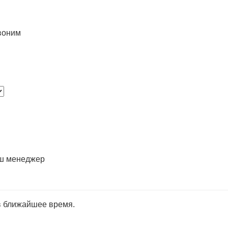
воним
аш менеджер
в ближайшее время.