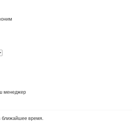
воним
аш менеджер
в ближайшее время.