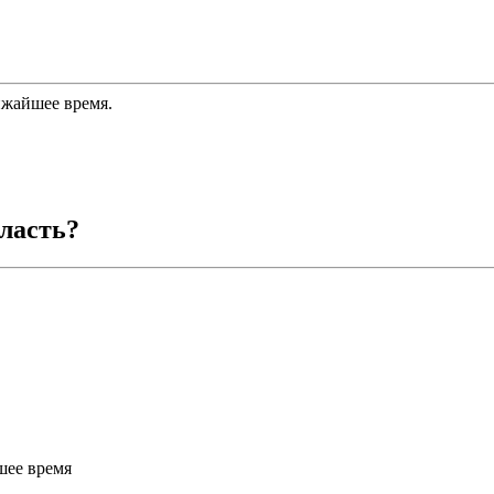
ижайшее время.
ласть
?
шее время