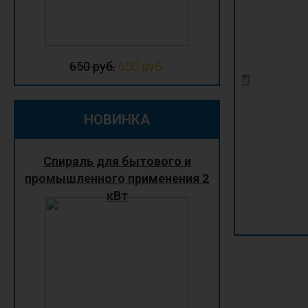
650 руб.
650 руб.
Электроклапан 1Wx90
Клемы - папа; 90 градусов
НОВИНКА
Спираль для бытового и
Артикул: СМ01K111
349 р.
промышленного применения 2
кВт
В корзину