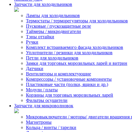
Запчасти для холодильников
Лампы для холодильников
Термостаты / терморегуляторы для холодильников
Пусковые / пускозащитные реле
Таймеры / микродвигатели
Тэны оттайки
Ручки
Комплект встраиваемого фасада холодильников
Уплотнители / резинки для холодильников
Петли для холодильников
Замки для торговых морозильных ларей и витрин
Датчики
Вентиляторы и комплектующие
Компрессоры / установочные компоненты
Пластиковые части (полки, ящики и др.)
Модули / платы
Корзины для торговых морозильных ларей
Фильтры осушители
Запчасти для микроволновок
Микровыключатели / моторы/ двигатели вращения 
Магнетроны
Кольца / винты / тарелки