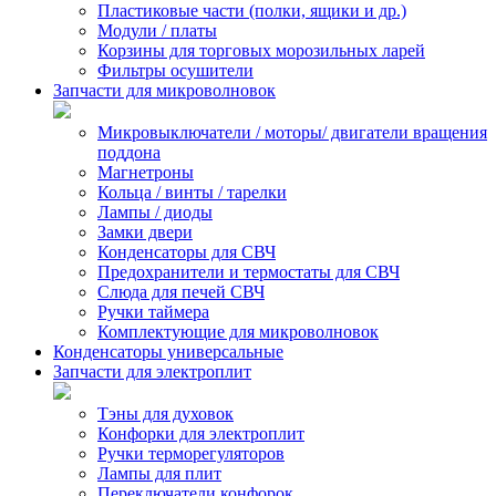
Пластиковые части (полки, ящики и др.)
Модули / платы
Корзины для торговых морозильных ларей
Фильтры осушители
Запчасти для микроволновок
Микровыключатели / моторы/ двигатели вращения
поддона
Магнетроны
Кольца / винты / тарелки
Лампы / диоды
Замки двери
Конденсаторы для СВЧ
Предохранители и термостаты для СВЧ
Слюда для печей СВЧ
Ручки таймера
Комплектующие для микроволновок
Конденсаторы универсальные
Запчасти для электроплит
Тэны для духовок
Конфорки для электроплит
Ручки терморегуляторов
Лампы для плит
Переключатели конфорок