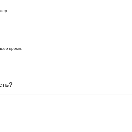
джер
йшее время.
сть
?