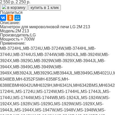
2 550 р.
2 250 р.
в корзину
купить в 1 клик
Поделиться
Описание:
Магнетрон для микроволновой печи LG 2M 213
Модель:2M 213
Производитель:LG
Мощность = 700W
Применение:
MB-3724HL,
MB-3724U,
MB-3724W,
MB-3744HL,
MB-
3744U,
MB-3744US,
MB-3744W,
MB-3924JL,
MB-3924W,
MB-
3924X,
MB-3929G,
MB-3929W,
MB-3929X,
MB-3944JL,
MB-
3944X,
MB-3949G,
MB-3949W,
MB-
3949X,
MB3924JL,
MB3929G,
MB3944JL,
MB3949G,
MB4021U,
6348EB,
MH-6352FS
MH-6358FS,
MH-
6388EB
MH6042U
MH6329H,
MH6341N,
MH6342BMS,
MH6342
1724HL,
MS-1724U,
MS-1724W,
MS-1744HL,
MS-1744JL,
MS-
1744U,
MS-1744W,
MS-1744WB,
MS-1924JL,
MS-1924W,
MS-
1924X,
MS-1928V,
MS-1929G,
MS-1929W,
MS-1929X,
MS-
1944JL,
MS-1944X,
MS-1947W,
MS-1948V,
MS-1948W,
MS-