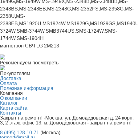
1949G,
MS-1949W,
MS-1949X,
MS-2348B,
MS-2348BB,
MS-
2348BS,
MS-2348EB,
MS-2348G,
MS-2352FS,
MS-2358G,
MS-
2358U,
MS-
2388EB,
MS1920U,
MS1924W,
MS1929G,
MS1929GS,
MS1940U
3724W,
SMB-3744W,
SMB3744US,
SMS-1724W,
SMS-
1744W,
SMS-1904H
магнетрон СВЧ LG 2M213
Рекомендуем посмотреть
Покупателям
Доставка
Оплата
Полезная информация
Компания
О компании
Каталог
Карта сайта
Контакты
Закрыт на ремонт! -Москва, ул. Домодедовская д. 24 корп.
3, 2 этаж, офис 13. м. Домодедовская - закрыт на ремонт!
8 (495) 128-10-71
(Москва)
termorf@mail.ru