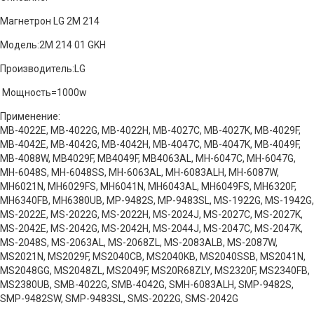
Магнетрон LG 2M 214
Модель:2M 214 01 GKH
Производитель:LG
Мощность=1000w
Применение:
MB-4022E, MB-4022G, MB-4022H, MB-4027C, MB-4027K, MB-4029F,
MB-4042E, MB-4042G, MB-4042H, MB-4047C, MB-4047K, MB-4049F,
MB-4088W, MB4029F, MB4049F, MB4063AL, MH-6047C, MH-6047G,
MH-6048S, MH-6048SS, MH-6063AL, MH-6083ALH, MH-6087W,
MH6021N, MH6029FS, MH6041N, MH6043AL, MH6049FS, MH6320F,
MH6340FB, MH6380UB, MP-9482S, MP-9483SL, MS-1922G, MS-1942G,
MS-2022E, MS-2022G, MS-2022H, MS-2024J, MS-2027C, MS-2027K,
MS-2042E, MS-2042G, MS-2042H, MS-2044J, MS-2047C, MS-2047K,
MS-2048S, MS-2063AL, MS-2068ZL, MS-2083ALB, MS-2087W,
MS2021N, MS2029F, MS2040CB, MS2040KB, MS2040SSB, MS2041N,
MS2048GG, MS2048ZL, MS2049F, MS20R68ZLY, MS2320F, MS2340FB,
MS2380UB, SMB-4022G, SMB-4042G, SMH-6083ALH, SMP-9482S,
SMP-9482SW, SMP-9483SL, SMS-2022G, SMS-2042G