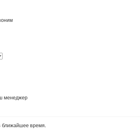
воним
аш менеджер
в ближайшее время.